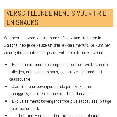
VERSCHILLENDE MENU’S VOOR FRIET
EN SNACKS
Wanneer je ervoor kiest om onze frietkraam te huren in
Utrecht, heb je de keuze uit drie lekkere menu’s. Je kunt het
zo uitgebreid maken als je zelf wilt. Je hebt de keuze uit:
Basic menu: heerlijke versgesneden friet, witte zachte
bolletjes, acht soorten saus, een kroket, frikandel of
kaassoufflé
Classic menu: bovengenoemde plus Mexicano,
kipnuggets, bamischijf, kipcorn of hamburger
Exclusief menu: bovengenoemde plus stoofvlees, pittige
kip of pulled pork
Loaded fries: versgesneden friet met een heleboel