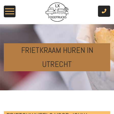
Home
Frietkraam huren
FRIETKRAAM HUREN IN
Menu’s
UTRECHT
Over ons
Contact