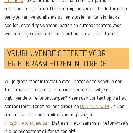
Lumineux
ook al het leuke materiaal om zelf je feest
helemaal in te richten. Denk hierbij aan verschillende formaten
partytenten, verschillende stijlen stoelen en tafels, leuke
spellen, scheidingswanden, barren en outdoor heaters voor
wanneer je je evenement of feest buiten viert in Utrecht.
VRIJBLIJVENDE OFFERTE VOOR
FRIETKRAAM HUREN IN UTRECHT
Wil je graag meer informatie over Frietonwheels? Wil je een
frietkraam of frietfiets huren in Utrecht? Of wil je een
vrijblijvende offerte ontvangen? Neem dan contact op via het
contactformulier of bel ons direct via
030 2741609
. Je kan
ons ook via de mail bereiken voor al je vragen:
info@frietonwheels.nl
. Met een frietkraam van Frietonwheels
is elke evenement of feest een hit!