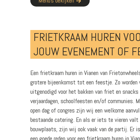
Menu’s bekijken
FRIETKRAAM HUREN VO
JOUW EVENEMENT OF F
Een frietkraam huren in Vianen van Frietonwhee
grotere bijeenkomst tot een feestje. Zo worden 
uitgenodigd voor het bakken van friet en snacks 
verjaardagen, schoolfeesten en/of communies. Ma
open dag of congres zijn wij een welkome aanvul
bestaande catering. En als er iets te vieren valt
bouwplaats, zijn wij ook vaak van de partij. Er i
een goede reden voor een frietkraam huren in Vian