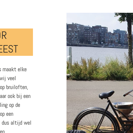
OR
EEST
ls maakt elke
wij veel
op bruiloften,
ar ook bij een
ling op de
 op een
s dus altijd wel
en.