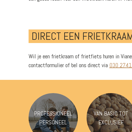
DIRECT EEN FRIETKRAAM
Wil je een frietkraam of frietfiets huren in Via
contactformulier of bel ons direct via
030 274
PROFESSIONEEL
VAN BASIC TOT
PERSONEEL
EXCLUSIEF