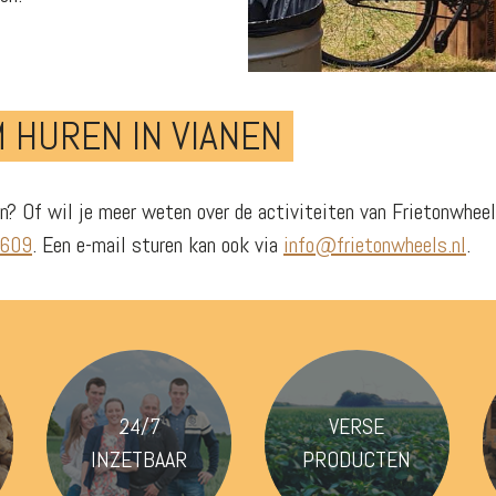
 HUREN IN VIANEN
nen? Of wil je meer weten over de activiteiten van Frietonwhe
1609
. Een e-mail sturen kan ook via
info@frietonwheels.nl
.
VERSE
24/7
PRODUCTEN
INZETBAAR