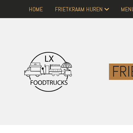
HOME
FRIETKRAAM HUREN
MENU
Home
Frietkraam huren
Menu’s
Over ons
Contact
FRI