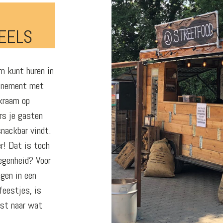
EELS
m kunt huren in
venement met
tkraam op
rs je gasten
snackbar vindt.
r! Dat is toch
legenheid? Voor
gen in een
feestjes, is
ust naar wat