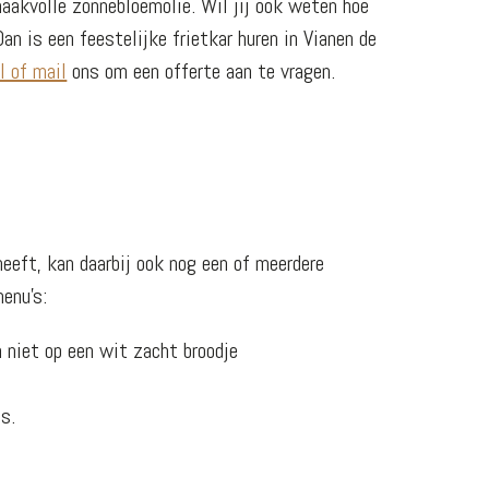
aakvolle zonnebloemolie. Wil jij ook weten hoe
Dan is een feestelijke frietkar huren in Vianen de
l of mail
ons om een offerte aan te vragen.
heeft, kan daarbij ook nog een of meerdere
enu’s:
n niet op een wit zacht broodje
s.