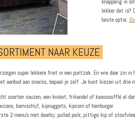
knapperig in sm
lekker dat is? 
beste optie.
Be
SSORTIMENT NAAR KEUZE
rzorgen super lekkere friet in een puntzak. En wie daar zin in 
et aanbod aan snacks, bepaal je zelf. Je kunt kiezen uit drie m
cht soorten sauzen, een kroket, frikandel of kaassoufflé al da
xicano, bamischijf, kipnuggets, kipcorn of hamburger
ste 2 menu’s met daarbij: pulled pork, pittige kip of stoofvlee