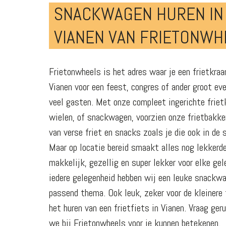
SNACKWAGEN HUREN IN
VIANEN VAN FRIETONWH
Frietonwheels is het adres waar je een frietkraa
Vianen voor een feest, congres of ander groot e
veel gasten. Met onze compleet ingerichte frie
wielen, of snackwagen, voorzien onze frietbakke
van verse friet en snacks zoals je die ook in de 
Maar op locatie bereid smaakt alles nog lekkerde
makkelijk, gezellig en super lekker voor elke ge
iedere gelegenheid hebben wij een leuke snackwa
passend thema. Ook leuk, zeker voor de kleinere 
het huren van een frietfiets in Vianen. Vraag ger
we bij Frietonwheels voor je kunnen betekenen.